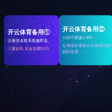
华体会体育
产品展示
新闻动
(中国)官方网
传感器/变送器
行业知识
站
流量计系列
企业新闻
公司简介
液位/料位系列