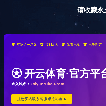
推荐
热门
最新
开关柜内KW-CW200系列无线测温的偏差知识
开关柜内KW-CW200系列无线测温的偏差知识
2022-06-14
华体会体育(中国)官方网站电气
914