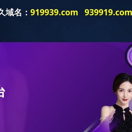
新闻动态
上一页
1
下一页