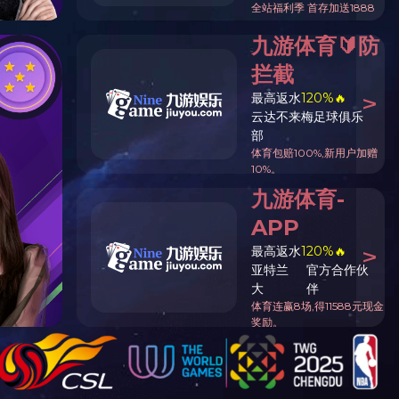
微信客服
为您推荐
湛江钢铁厂即将交付的一批
KW20系列电动阀门--华体会体
育(中国)官方网站自控
鄂热多斯煤化工即将交付一批