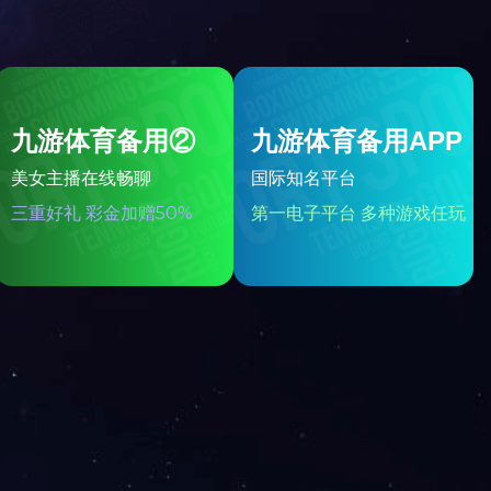
WHY-Q系列闸阀--华体会体育
(中国)官方网站自控
已交付到用户现场DSQN-16系
列流量计
联系我们
0752-2830871
周一至周六 08：00-18：00