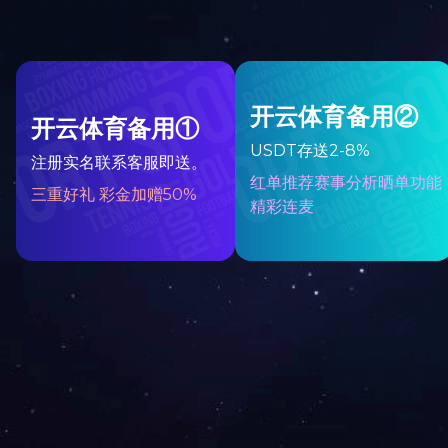
华体会体育
产品展示
新闻动
(中国)官方网
传感器/变送器
行业知识
站
流量计系列
企业新闻
公司简介
液位/料位系列