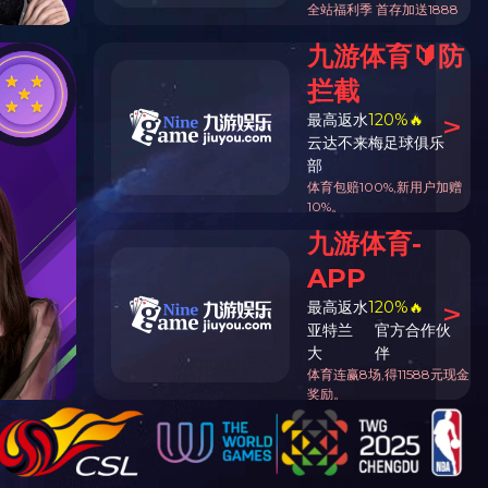
动态工作点确
止状态下初
为您推荐
湛江钢铁厂即将交付的一批
KW20系列电动阀门--华体会体
育(中国)官方网站自控
鄂热多斯煤化工即将交付一批