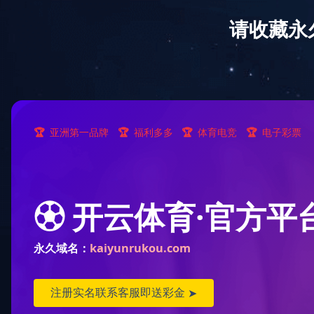
推荐
热门
最新
轴振动监测仪传感器试验项目和安装步骤
根据监测仪测量范围的上限振幅值模拟振幅条件以0-100ump
点及探头的锁定位置。
2025-01-15
华体会体育(中国)官方网站
641
轴振动监测仪传感器特性试验和安装