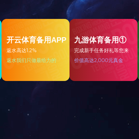
态
特色功能
关注我们
网站地图
聚合标签
站内搜索