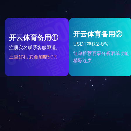
华体会体育
产品展示
新闻动
(中国)官方网
传感器/变送器
行业知识
站
流量计系列
企业新闻
公司简介
液位/料位系列