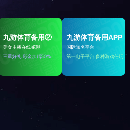
WHY-Q系列闸阀--华体会体育
(中国)官方网站自控
已交付到用户现场DSQN-16系
列流量计
联系我们
0752-2830871
周一至周六 08：00-18：00