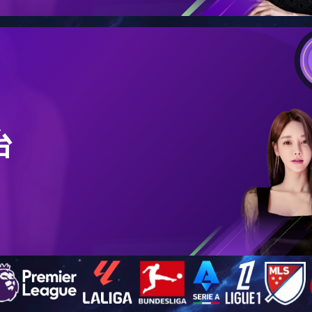
上一页
1
下一页